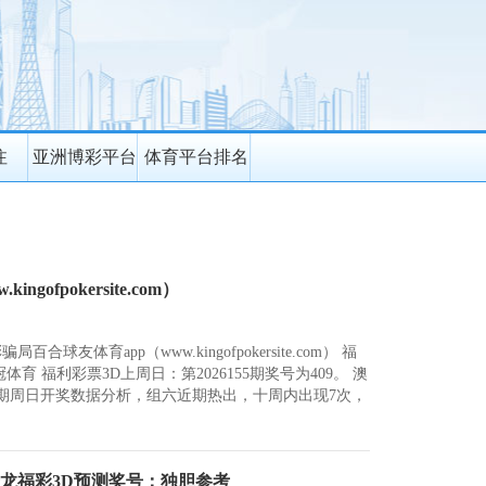
注
亚洲博彩平台
体育平台排名
ofpokersite.com）
博彩骗局百合球友体育app（www.kingofpokersite.com） 福
皇冠体育 福利彩票3D上周日：第2026155期奖号为409。 澳
从近期周日开奖数据分析，组六近期热出，十周内出现7次，
唐龙福彩3D预测奖号：独胆参考