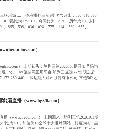
乐城 二、体彩排列三前9期奖号开出：167-848-563-
:11，012路比为13:4:10，奇偶比为13:14； 历年第150期排
、865、598、036、028、775、114、529、675、
etonline.com）
nline.com） 上期转头：胪列三第2026161期开奖号码为
12次。 lol菠菜网正规平台 胪列三直选562出现之后
0-187-173-280-440。 威尼斯人路氹股份有限公司 直选562之
直播（www.hg86l.com）
ww.hg86l.com） 上期回来：胪列三第2026161期
2，大小比为2:1，和值为13全球十大足球网站，跨度为4。 皇
推选： 北京时间6月12日，NBA总决赛G5明日开打，目前热