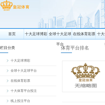
首页
十大足球博彩
全球十大足球
在线体育彩票
十大
平台
体育平台排名
栏目分类
十大足球博彩
全球十大足球平台
在线体育彩票
十大体育平台投注
线上投注平台