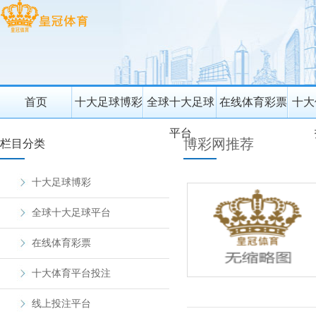
首页
十大足球博彩
全球十大足球
在线体育彩票
十大
平台
博彩网推荐
栏目分类
十大足球博彩
全球十大足球平台
在线体育彩票
十大体育平台投注
线上投注平台