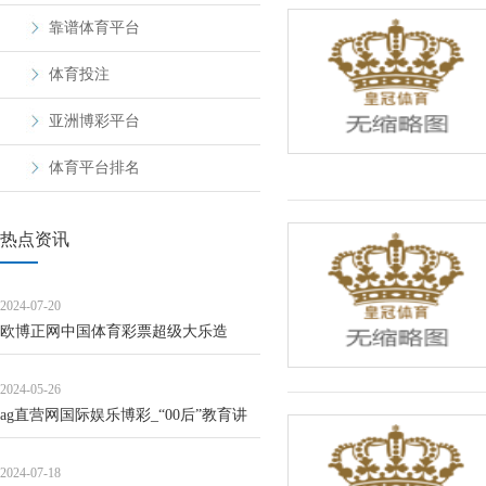
靠谱体育平台
体育投注
亚洲博彩平台
体育平台排名
热点资讯
2024-07-20
欧博正网中国体育彩票超级大乐造
（www.betcrownhome.com）
2024-05-26
ag直营网国际娱乐博彩_“00后”教育讲
台初体验上课时垂危得不得了
2024-07-18