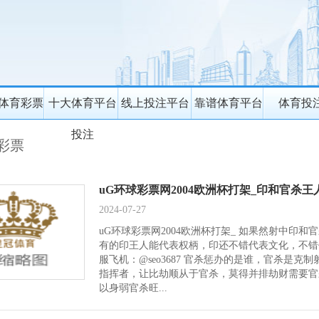
体育彩票
十大体育平台
线上投注平台
靠谱体育平台
体育投
投注
彩票
uG环球彩票网2004欧洲杯打架_印和官杀王
2024-07-27
uG环球彩票网2004欧洲杯打架_ 如果然射中
有的印王人能代表权柄，印还不错代表文化，不错
服飞机：@seo3687 官杀惩办的是谁，官杀是
指挥者，让比劫顺从于官杀，莫得并排劫财需要官
以身弱官杀旺...