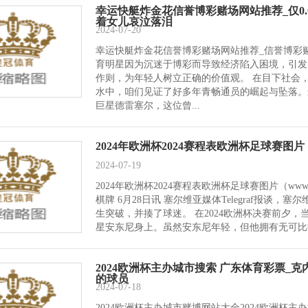
幸运快艇炸金花信誉博彩赌场网站推荐_仅0.
着女儿哀泣落泪
2024-07-20
幸运快艇炸金花信誉博彩赌场网站推荐_信誉博彩赌场
育明星因为沉迷于博彩而导致经济陷入困境，引发
作则，为年轻人树立正确的价值观。 在目下社会
水中，咱们见证了好多年青畅通员的崛起与坠落。
巨星德雷塞尔，这位曾...
2024年欧洲杯2024赛程表欧洲杯足球赛图片（www
2024-07-19
2024年欧洲杯2024赛程表欧洲杯足球赛图片（www.cr
棋牌 6月28日讯 塞尔维亚媒体Telegraf报谈
生突破，并揍了球迷。 在2024欧洲杯决赛前夕
星安东尼身上。虽然安东尼年轻，但他拥有无可比拟
2024欧洲杯主办城市搜索 广东体育彩票_
的球员
2024-07-18
2024欧洲杯主办城市赌博网站大全2024欧洲杯