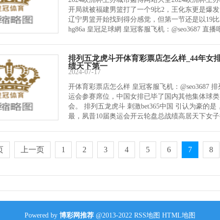
开局就被福建男篮打了一个9比2，王化东更是爆
辽宁男篮开始找到得分感觉，但第一节还是以19比2
hg86a 皇冠足球網 皇冠客服飞机：@seo3687 直播
排列五龙虎斗开体育彩票店怎么样_44年女
绩天下第一
2024-07-17
开体育彩票店怎么样 皇冠客服飞机：@seo3687
运会参赛席位，中国女排已毕了国内其他集体球类国
会。 排列五龙虎斗 刺激bet365中国 引认为
最，夙昔10届奥运会开云轮盘总战绩高居天下女子排坛
页
上一页
1
2
3
4
5
6
7
8
Powered by
博彩网推荐
@2013-2022
RSS地图
HTML地图