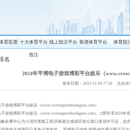
体育彩票
十大体育平台
线上投注平台
靠谱体育平台
体育投
投注
排名
2024年平博电子游戏博彩平台娱乐（www.crownspo
发布日期：2023-12-18 17:26 点击次
子游戏博彩平台娱乐（www.crownsportsbookguru.com）
电子游戏博彩平台娱乐（www.crownsportsbookguru.com） □周
抽象处事中心为小清河复航工程济南港主城港区发出港口策动许可证，这亦
河济南港主城港区已具备运营条款。 平博电子游戏 按照省交通运载厅下