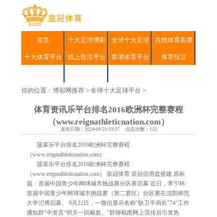
首页
十大足球博彩
全球十大足球
在线体育彩票
十大体育平台
线上投注平台
靠谱体育平台
体育投注
平台
亚洲博彩平台
体育平台排名
投注
你的位置：
博彩网推荐
>
全球十大足球平台
>
体育资讯乐平台排名2016欧洲杯完整赛程
（www.reignathleticnation.com）
发布日期：2024-09-23 03:37 点击次数：132
菠菜乐平台排名2016欧洲杯完整赛程
（www.reignathleticnation.com）
菠菜乐平台排名2016欧洲杯完整赛程
（www.reignathleticnation.com） 皇冠体育 皇冠信用盘搭建 原标
题：首届中国青少年网球城市挑战赛分区赛启幕 近日，李宁杯·
首届中国青少年网球城市挑战赛（第二赛区）分区赛在沈阳师范
大学汜博启幕。 9月22日，一微信显示名称“耿卫平局长”74“工作
通知群”中发言“明天一回戴套。”群聊截图网上流传后引发热