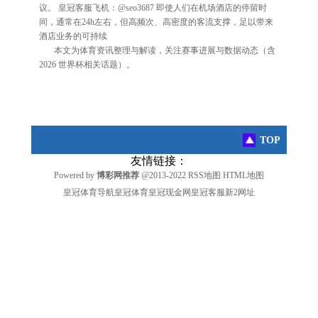
议。 皇冠客服飞机：@seo3687 即使人们在机场酒店的停留时
间，通常在24h左右，但高频次、高密度的客流支撑，足以带来
酒店业务的可持续
本文为体育资讯整理与解读，关注赛事进展与数据动态（含
2026 世界杯相关话题）。
TOP
友情链接：
Powered by
博彩网推荐
@2013-2022
RSS地图
HTML地图
皇冠体育导航
皇冠体育
皇冠现金网
皇冠客服
新2网址