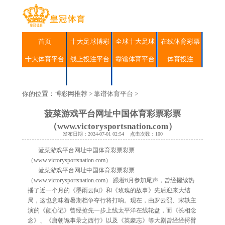
首页
十大足球博彩
全球十大足球
在线体育彩票
十大体育平台
线上投注平台
靠谱体育平台
体育投注
平台
亚洲博彩平台
体育平台排名
投注
你的位置：
博彩网推荐
>
靠谱体育平台
>
菠菜游戏平台网址中国体育彩票彩票
（www.victorysportsnation.com）
发布日期：2024-07-01 02:54 点击次数：100
菠菜游戏平台网址中国体育彩票彩票
（www.victorysportsnation.com）
菠菜游戏平台网址中国体育彩票彩票
（www.victorysportsnation.com） 跟着6月参加尾声，曾经握续热
播了近一个月的《墨雨云间》和《玫瑰的故事》先后迎来大结
局，这也意味着暑期档争夺行将打响。现在，由罗云熙、宋轶主
演的《颜心记》曾经抢先一步上线太平洋在线轮盘，而《长相念
念》、《唐朝诡事录之西行》以及《英豪志》等大剧曾经经捋臂