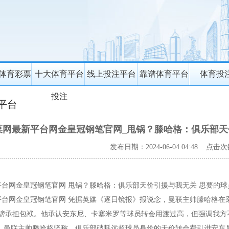
体育彩票
十大体育平台
线上投注平台
靠谱体育平台
体育投
投注
平台
菜网最新平台网金皇冠钢笔官网_甩锅？滕哈格：俱乐部天
发布日期：2024-06-04 04:48 点击次
平台网金皇冠钢笔官网 甩锅？滕哈格：俱乐部天价引援与我无关 思要的球
平台网金皇冠钢笔官网 凭据英媒《逐日镜报》报说念，曼联主帅滕哈格在
英镑承担包袱。他承认安东尼、卡塞米罗等球员转会用渡过高，但强调我方
 曼联主帅滕哈格坚称，俱乐部破耗远超球员身价的天价转会费引进安东尼